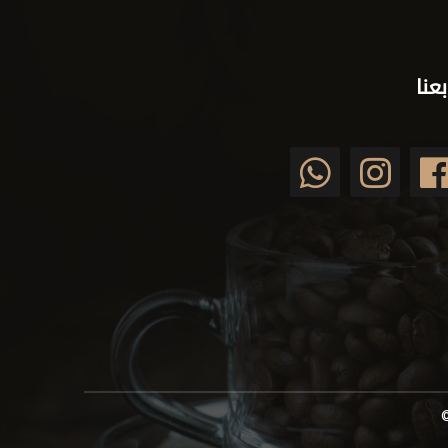
بعنا
©